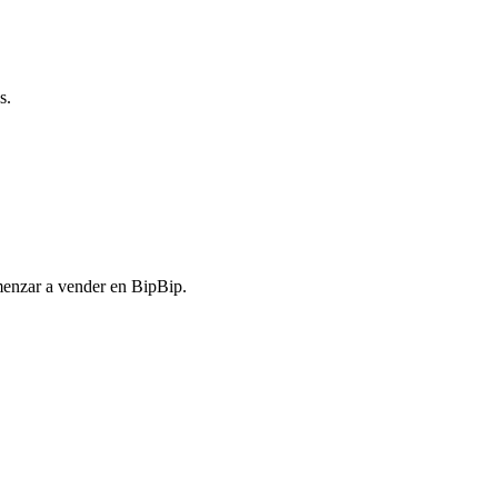
s.
menzar a vender en BipBip.